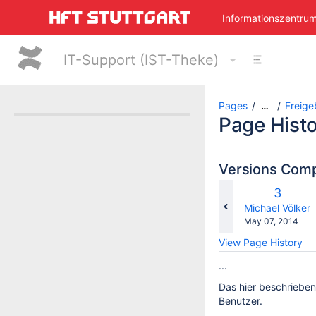
Skip
Informationszentru
to
main
content
IT-Support (IST-Theke)
assistive.skiplink.to.breadcrumbs
assistive.skiplink.to.header.menu
assistive.skiplink.to.action.menu
assistive.skiplink.to.quick.search
Pages
Freige
…
Page Hist
Versions Com
Old
3
Versio
changes.mady.
Michael Völker
Saved
May 07, 2014
on
View Page History
...
Das hier beschrieben
Benutzer.