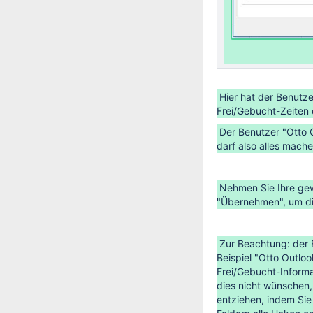
Hier hat der Benutz
Frei/Gebucht-Zeiten 
Der Benutzer "Otto 
darf also alles mach
Nehmen Sie Ihre gew
"Übernehmen", um di
Zur Beachtung: der B
Beispiel "Otto Outloo
Frei/Gebucht-Informa
dies nicht wünschen
entziehen, indem Sie