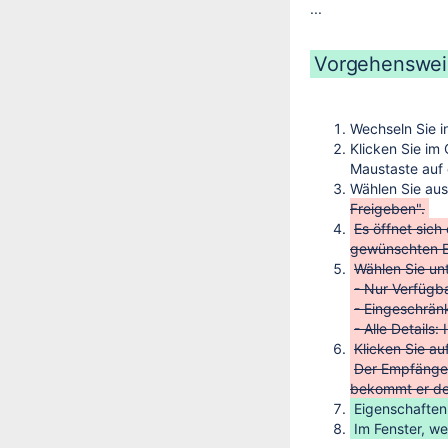
...
Vorgehenswei
Wechseln Sie i
Klicken Sie im
Maustaste auf 
Wählen Sie a
Freigeben".
Es öffnet sich
gewünschten E
Wählen Sie unt
- Nur Verfügba
- Eingeschränk
- Alle Details
Klicken Sie au
Der Empfänger
bekommt er den
Eigenschaften
Im Fenster, we