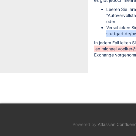
es gibt jedoch mehre
Leeren Sie Ihr
"Autovervollstä
oder
Verschicken Si
stuttgart.de/o
In jedem Fall leiten 
an michael.voelker@
Exchange vorgenomme
Powered by
Atlassian Confluen