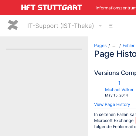
Skip
Informationszentru
to
main
content
IT-Support (IST-Theke)
assistive.skiplink.to.breadcrumbs
assistive.skiplink.to.header.menu
assistive.skiplink.to.action.menu
assistive.skiplink.to.quick.search
Pages
Fehler
…
Page Hist
Versions Com
Old
1
Versio
changes.mady.
Michael Völker
Saved
May 15, 2014
on
View Page History
In seltenen Fällen k
Microsoft Exchange
folgende Fehlermail e