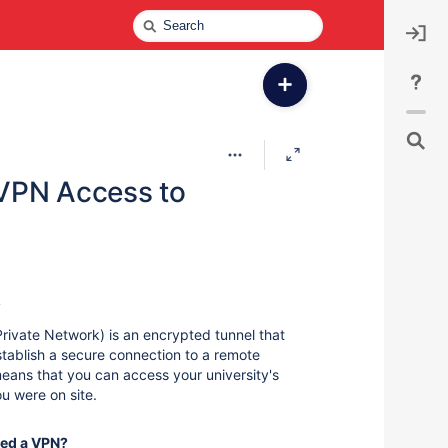
Quick
Search
Skip
Go
to
to
VPN Access to
end
start
of
of
banner
banner
?
Private Network) is an encrypted tunnel that
stablish a secure connection to a remote
eans that you can access your university's
ou were on site.
ed a VPN?