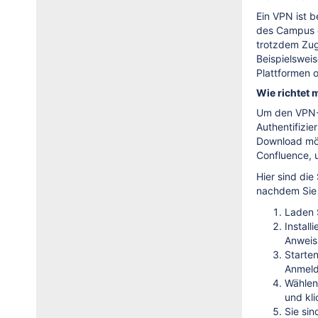
Ein VPN ist b
des Campus 
trotzdem Zu
Beispielswei
Plattformen o
Wie richtet
Um den VPN-Cl
Authentifizie
Download mög
Confluence, u
Hier sind di
nachdem Sie
Laden 
Install
Anweis
Starte
Anmeld
Wählen
und kli
Sie si