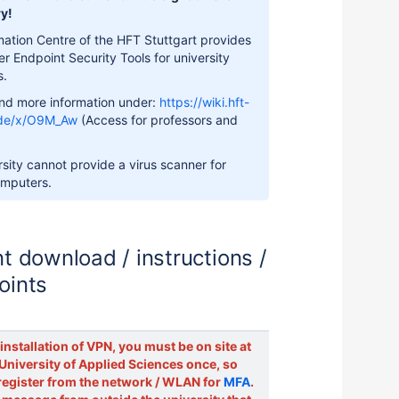
y!
mation Centre of the HFT Stuttgart provides
r Endpoint Security Tools for university
s.
ind more information under:
https://wiki.hft-
.de/x/O9M_Aw
(Access for professors and
)
sity cannot provide a virus scanner for
omputers.
t download / instructions /
oints
l installation of VPN, you must be on site at
 University of Applied Sciences once, so
register from the network / WLAN for
MFA
.