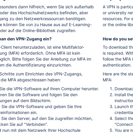
esonders dann hilfreich, wenn Sie sich außerhalb
A VPN is partic
oder des Hochschulnetzwerks befinden, aber
or university n
gang zu den Netzwerkressourcen benötigen.
resources. For 
se können Sie von zu Hause aus auf E-Learning-
or the online li
der auf die Online-Bibliothek zugreifen.
 man den VPN-Zugang ein?
How do you se
ient herunterzuladen, ist eine Multifaktor-
To download the
rung (MFA) erforderlich. Ohne MFA ist kein
is required. Wi
lich. Bitte folgen Sie der Anleitung zur MFA im
follow the MFA 
m die Authentifizierung einzurichten.
authentication.
e Schritte zum Einrichten des VPN-Zugangs,
Here are the st
 die MFA abgeschlossen haben:
MFA:
Sie die VPN-Software auf Ihren Computer herunter.
Download
ieren Sie die Software und folgen Sie den
Install t
ungen auf dem Bildschirm.
instructio
n Sie die VPN-Software und geben Sie Ihre
Launch th
einformationen ein.
credentia
 Sie den Server, auf den Sie zugreifen möchten,
Select th
cken Sie auf "Verbinden".
"Connect
nd nun mit dem Netzwerk Ihrer Hochschule
You are n