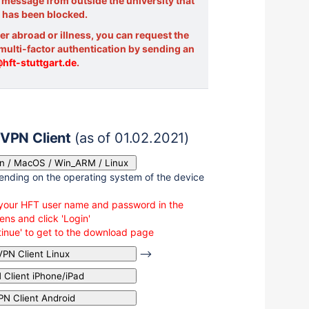
 message from outside the university that
 has been blocked.
er abroad or illness, you can request the
 multi-factor authentication by sending an
@hft-stuttgart.de
.
VPN Client
(as of 01.02.2021)
in / MacOS / Win_ARM / Linux
nding on the operating system of the device
r your HFT user name and password in the
ns and click 'Login'
ntinue' to get to the download page
-->
VPN Client Linux
 Client iPhone/iPad
PN Client Android