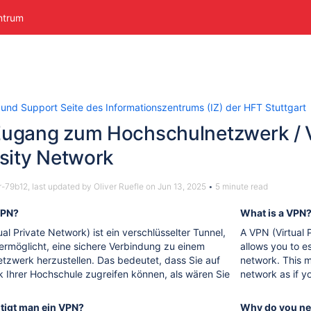
ntrum
 und Support Seite des Informationszentrums (IZ) der HFT Stuttgart
ugang zum Hochschulnetzwerk / 
sity Network
r-79b12
, last updated by
Oliver Ruefle
on
Jun 13, 2025
5 minute read
VPN?
What is a VPN
ual Private Network) ist ein verschlüsselter Tunnel,
A VPN (Virtual 
 ermöglicht, eine sichere Verbindung zu einem
allows you to e
etzwerk herzustellen. Das bedeutet, dass Sie auf
network. This m
 Ihrer Hochschule zugreifen können, als wären Sie
network as if y
igt man ein VPN?
Why do you ne