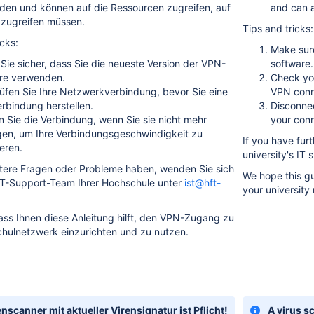
den und können auf die Ressourcen zugreifen, auf
and can 
e zugreifen müssen.
Tips and tricks:
cks:
Make sure
 Sie sicher, dass Sie die neueste Version der VPN-
software.
re verwenden.
Check you
üfen Sie Ihre Netzwerkverbindung, bevor Sie eine
VPN conn
rbindung herstellen.
Disconne
n Sie die Verbindung, wenn Sie sie nicht mehr
your con
gen, um Ihre Verbindungsgeschwindigkeit zu
If you have fur
eren.
university's IT
tere Fragen oder Probleme haben, wenden Sie sich
We hope this g
 IT-Support-Team Ihrer Hochschule unter
ist@hft-
your university
dass Ihnen diese Anleitung hilft, den VPN-Zugang zu
hulnetzwerk einzurichten und zu nutzen.
enscanner mit aktueller Virensignatur ist Pflicht!
A virus s