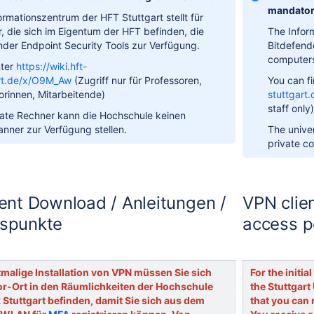
mandator
ormationszentrum der HFT Stuttgart stellt für
, die sich im Eigentum der HFT befinden,
die
The Infor
nder Endpoint Security Tools zur Verfügung.
Bitdefende
computer
nter
https://wiki.hft-
art.de/x/O9M_Aw
(Zugriff nur für Professoren,
You can f
orinnen, Mitarbeitende)
stuttgart
staff only
vate Rechner kann die Hochschule keinen
anner zur Verfügung stellen.
The univer
private c
ent Download / Anleitungen /
VPN clien
spunkte
access p
tmalige Installation von VPN müssen Sie sich
For the initia
or-Ort in den Räumlichkeiten der Hochschule
the Stuttgart
 Stuttgart befinden, damit Sie sich aus dem
that you can 