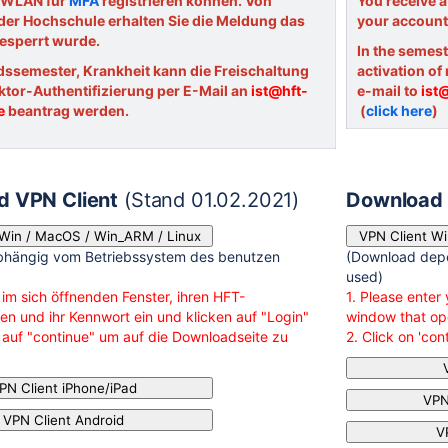
/ WLAN für
MFA
registrieren können. Von
You receive a
der Hochschule erhalten Sie die Meldung das
your account
gesperrt wurde.
In the semest
dssemester, Krankheit kann die Freischaltung
activation of
aktor-Authentifizierung per E-Mail an
ist@hft-
e-mail to
ist
e
beantrag werden.
(
click here
)
)
 VPN Client
(Stand 01.02.2021)
Download 
 Win / MacOS / Win_ARM / Linux
VPN Client W
bhängig vom Betriebssystem des benutzen
(Download depe
used)
 im sich öffnenden Fenster, ihren HFT-
1. Please ente
n und ihr Kennwort ein und klicken auf "Login"
window that ope
e auf "continue" um auf die Downloadseite zu
2. Click on 'co
PN Client iPhone/iPad
VPN
VPN Client Android
V