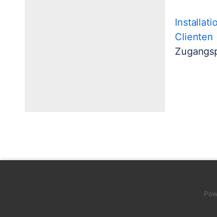
Installa
Clienten
Zugangs
Pow