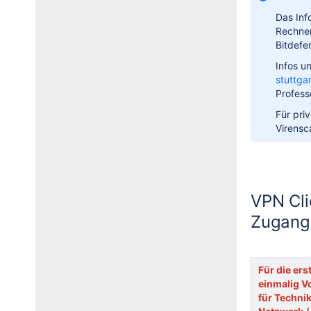
Das Inf
Rechner
Bitdefe
Infos u
stuttg
Profess
Für pri
Virensc
VPN Cli
Zugang
Für die ers
einmalig V
für Technik