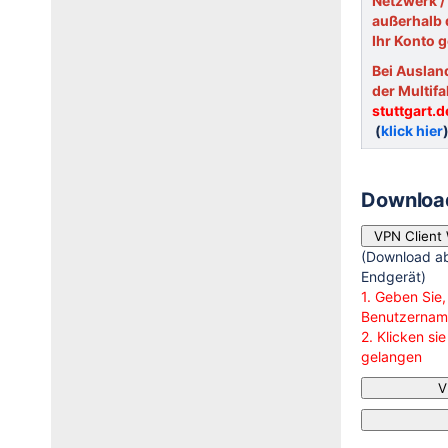
Netzwerk 
außerhalb 
Ihr Konto 
Bei Auslan
der Multif
stuttgart.d
(
klick hier
Download
VPN Client
(Download a
Endgerät)
1. Geben Sie,
Benutzername
2. Klicken si
gelangen
V