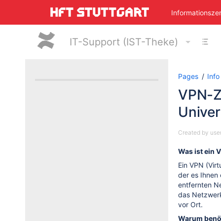
Skip
Informationsze
to
main
content
IT-Support (IST-Theke)
assistive.skiplink.to.breadcrumbs
assistive.skiplink.to.header.menu
assistive.skiplink.to.action.menu
assistive.skiplink.to.quick.search
Pages
Info
VPN-Z
Univer
Created by
use
Was ist ein 
Ein VPN (Virt
der es Ihnen
entfernten N
das Netzwerk
vor Ort.
Warum benöt