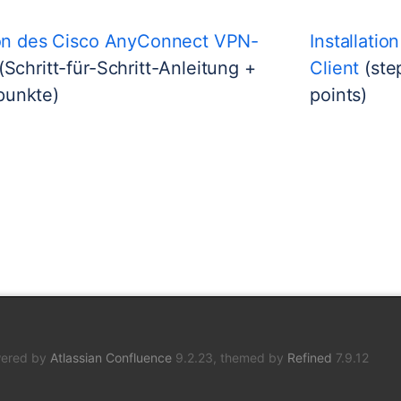
tion des Cisco AnyConnect VPN-
Installati
(Schritt-für-Schritt-Anleitung +
Client
(ste
punkte)
points)
ered by
Atlassian Confluence
9.2.23, themed by
Refined
7.9.12